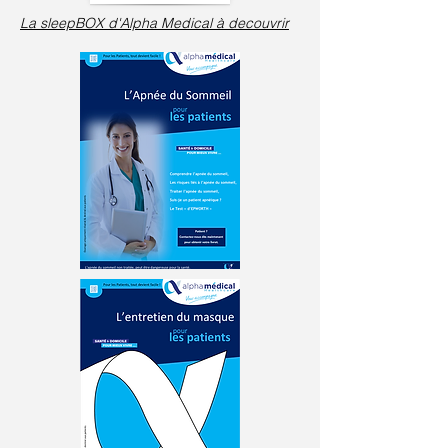
La sleepBOX d'Alpha Medical à decouvrir